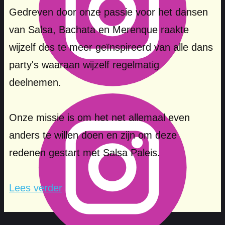
Gedreven door onze passie voor het dansen
van Salsa, Bachata en Merenque raakte
wijzelf des te meer geïnspireerd van alle dans
party's waaraan wijzelf regelmatig
deelnemen.
Onze missie is om het net allemaal even
anders te willen doen en zijn om deze
redenen gestart met Salsa Paleis.
Lees verder