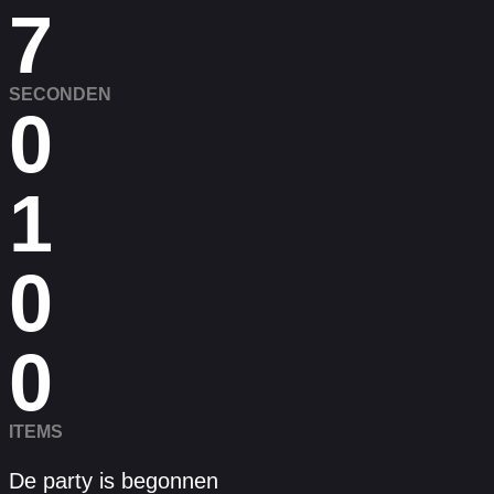
7
SECONDEN
0
1
0
0
ITEMS
De party is begonnen