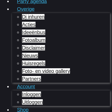
Party agenda
Overige
Dj inhuren
Acties
Ideeënbus
Fotoalbum
Disclaimer
Nieuws
Huisregels
Foto- en video gallery
Partners
Account
Inloggen
Uitloggen
Shop