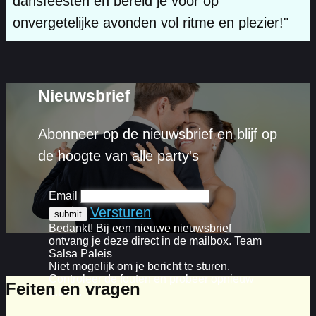
dansfeesten en bereid je voor op
onvergetelijke avonden vol ritme en plezier!"
Nieuwsbrief
Abonneer op de nieuwsbrief en blijf op
de hoogte van alle party's
Email
Versturen
Bedankt! Bij een nieuwe nieuwsbrief
ontvang je deze direct in de mailbox. Team
Salsa Paleis
Niet mogelijk om je bericht te sturen.
Controleer de fouten en probeer opnieuw
Feiten en vragen
a.u.b. .