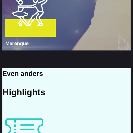
Merenque
Even anders
Highlights