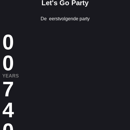
Let's Go Party
De eerstvolgende party
0
0
YEARS
7
4