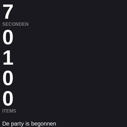
7
SECONDEN
0
1
0
0
ITEMS
De party is begonnen