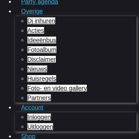
Party agenda
Overige
Dj inhuren
Acties
Ideeënbus
Fotoalbum
Disclaimer
Nieuws
Huisregels
Foto- en video gallery
Partners
Account
Inloggen
Uitloggen
Shop