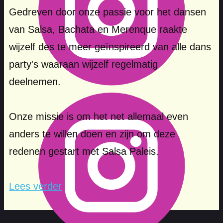
Gedreven door onze passie voor het dansen
van Salsa, Bachata en Merenque raakte
wijzelf des te meer geïnspireerd van alle dans
party's waaraan wijzelf regelmatig
deelnemen.
Onze missie is om het net allemaal even
anders te willen doen en zijn om deze
redenen gestart met Salsa Paleis.
Lees verder