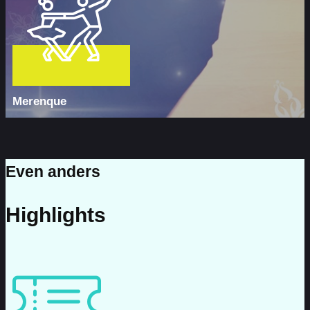
Merenque
Even anders
Highlights