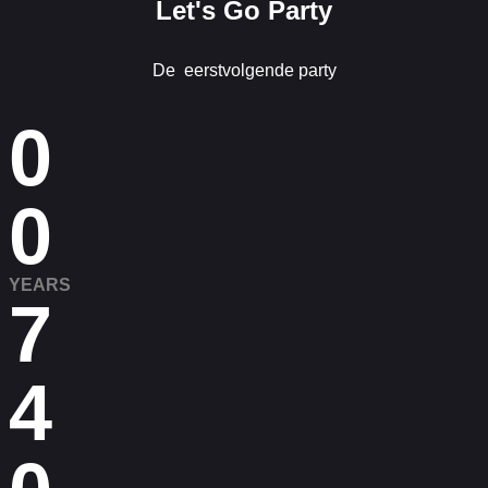
Let's Go Party
De eerstvolgende party
0
0
YEARS
7
4