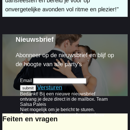
dansfeesten en bereid je voor op
onvergetelijke avonden vol ritme en plezier!"
Nieuwsbrief
Abonneer op de nieuwsbrief en blijf op
de hoogte van alle party's
Email
Versturen
Bedankt! Bij een nieuwe nieuwsbrief
ontvang je deze direct in de mailbox. Team
Salsa Paleis
Niet mogelijk om je bericht te sturen.
Controleer de fouten en probeer opnieuw
Feiten en vragen
a.u.b. .